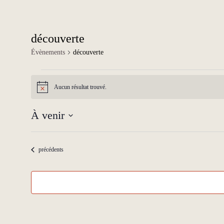
découverte
Évènements
découverte
Évènements
Aucun résultat trouvé.
Notice
À venir
Sélectionnez
une
date.
Évènements
précédents