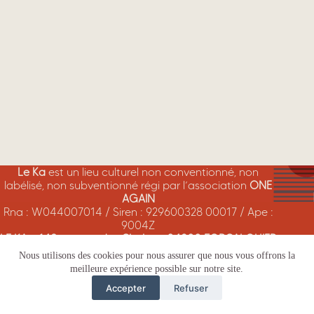
Le Ka
est un lieu culturel non conventionné, non
labélisé, non subventionné régi par l’association
ONE
AGAIN
Rna : W044007014 / Siren : 929600328 00017 / Ape :
9004Z
LE KA - 148 avenue des Chalus - 04300 FORCALQUIER
Nous utilisons des cookies pour nous assurer que nous vous offrons la
meilleure expérience possible sur notre site.
Accepter
Refuser
Copyright © 2026 -
le-ka-oneagain.org
.
Graphismes : Ka-Rell - Mise en ligne :
04sys