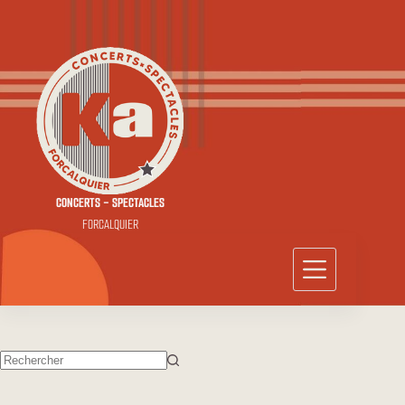
Passer
au
contenu
CONCERTS - SPECTACLES
FORCALQUIER
Aucun
résultat