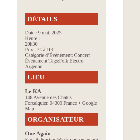
DÉTAILS
Date :
9 mai, 2025
Heure :
20h30
Prix :
7€ à 10€
Catégorie d’Évènement:
Concert
Évènement Tags:
Folk Electro
Argentin
LIEU
Le KA
148 Avenue des Chalus
Forcalquier
,
04300
France
+ Google
Map
ORGANISATEUR
One Again
E-mail
direction@le-ka-oneagain.org