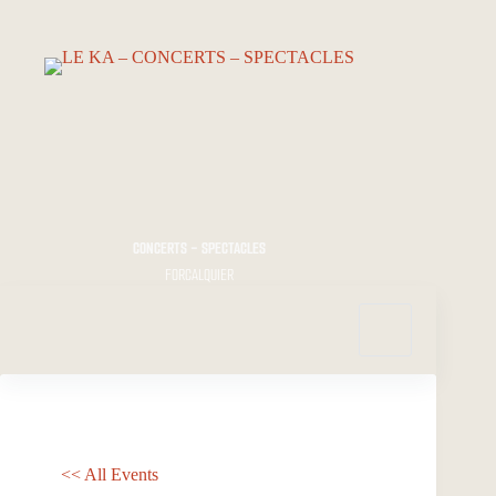
Passer
au
contenu
CONCERTS - SPECTACLES
FORCALQUIER
<< All Events