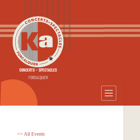
Passer
au
contenu
CONCERTS - SPECTACLES
FORCALQUIER
<< All Events