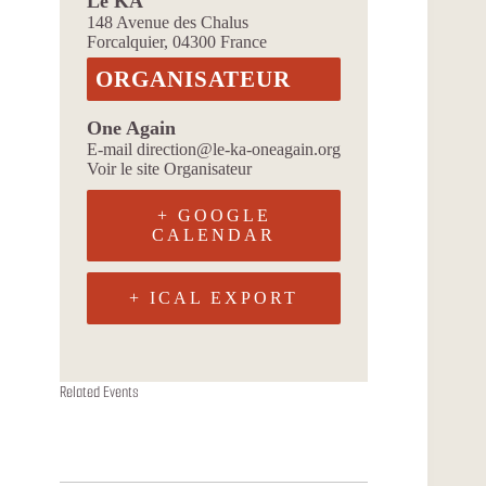
Le KA
148 Avenue des Chalus
Forcalquier
,
04300
France
ORGANISATEUR
One Again
E-mail
direction@le-ka-oneagain.org
Voir le site Organisateur
+ GOOGLE
CALENDAR
+ ICAL EXPORT
ONDA YA
ALIZARINA
FACON JUTU
Related Events
11 août à 19h00
13 août à 19h00
18 août à 19h00