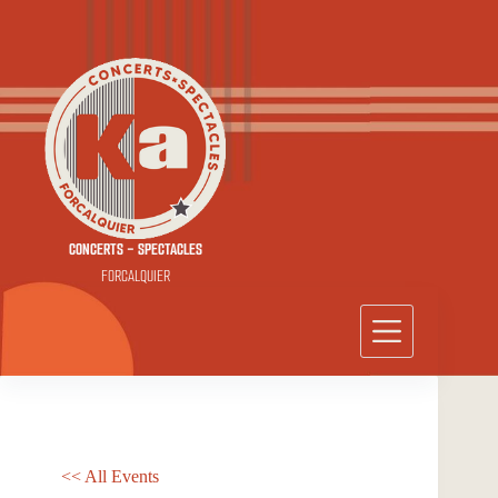
Passer
au
contenu
CONCERTS - SPECTACLES
FORCALQUIER
<< All Events