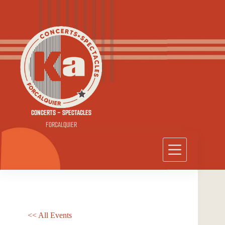
Passer
au
contenu
CONCERTS - SPECTACLES
FORCALQUIER
<< All Events