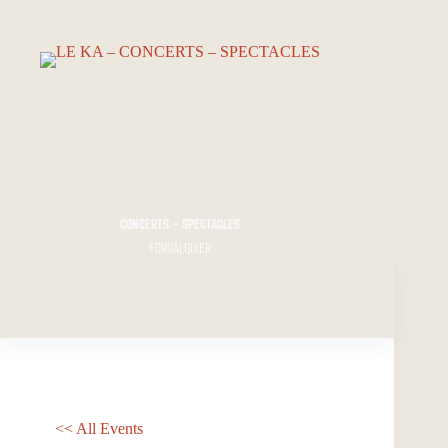
Passer
au
contenu
CONCERTS - SPECTACLES
FORCALQUIER
<< All Events