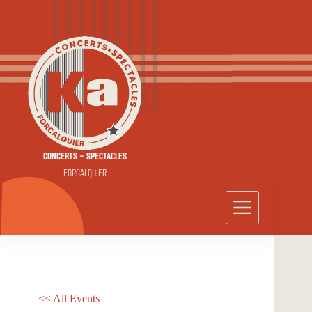
Passer
au
contenu
CONCERTS - SPECTACLES
FORCALQUIER
<< All Events