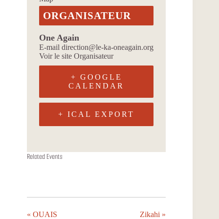
ORGANISATEUR
One Again
E-mail
direction@le-ka-oneagain.org
Voir le site Organisateur
+ GOOGLE
CALENDAR
+ ICAL EXPORT
ONDA YA
ALIZARINA
FACON JUTU
Related Events
11 août à 19h00
13 août à 19h00
18 août à 19h00
«
OUAIS
Zikahi
»