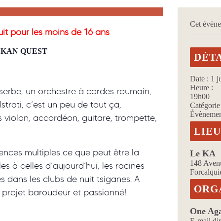
Cet évène
uit pour les moins de 16 ans
LKAN QUEST
DÉT
Date :
1 j
Heure :
 serbe, un orchestre à cordes roumain,
19h00
trati, c’est un peu de tout ça,
Catégorie
Évènemen
 violon, accordéon, guitare, trompette,
LIE
ences multiples ce que peut être la
Le KA
148 Aven
s à celles d’aujourd’hui, les racines
Forcalqui
es dans les clubs de nuit tsiganes. A
ORG
n projet baroudeur et passionné!
One Ag
E-mail
di