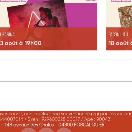
LIZARINA
FACON JUTU
13 août à 19h00
18 août
onventionné, non labélisé, non subventionné régi par l’associat
044007014 / Siren : 929600328 00017 / Ape : 9004Z
A - 148 avenue des Chalus - 04300 FORCALQUIER