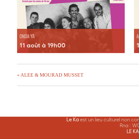
ONDA YA
A
11 août à 19h00
«
ALEE & MOURAD MUSSET
Le Ka
est un lieu culturel non c
Rna : W
LE K