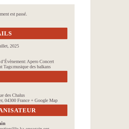
ment est passé.
AILS
uillet, 2025
 d’Évènement:
Apero Concert
t Tags:
musique des balkans
U
ue des Chalus
er
,
04300
France
+ Google Map
ANISATEUR
ain
rection@le-ka-oneagain.org