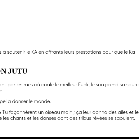
n au KA)
 à soutenir le KA en offrants leurs prestations pour que le Ka
N JUTU
t par les rues où coule le meilleur Funk, le son prend sa sour
e.
ppel à danser le monde.
 Tu façonnèrent un oiseau main ; ça leur donna des ailes et le
 les chants et les danses dont des tribus rêvées se saoulent.