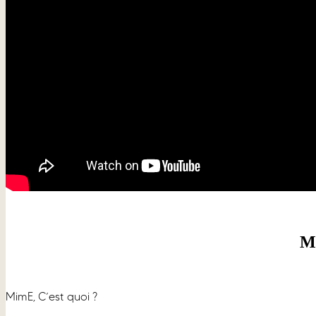
M
MimE, C’est quoi ?