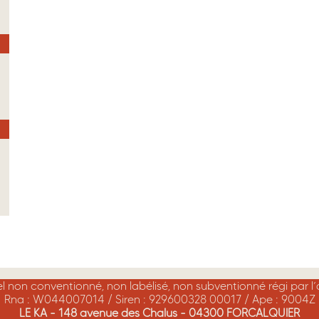
rel non conventionné, non labélisé, non subventionné régi par l
Rna : W044007014 / Siren : 929600328 00017 / Ape : 9004Z
LE KA - 148 avenue des Chalus - 04300 FORCALQUIER