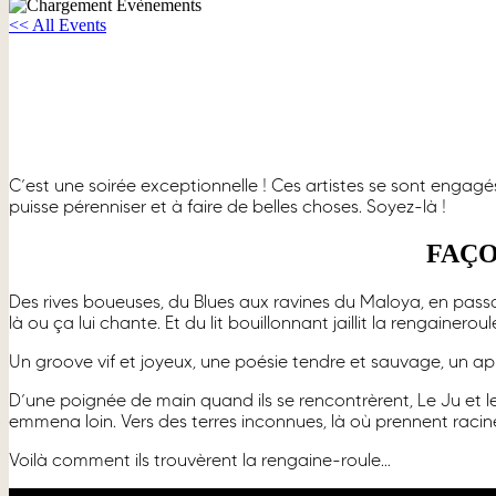
<< All Events
MIME + FAÇON JUTU (concert de soutie
16 novembre, 2024 à 20h00
C’est une soirée exceptionnelle ! Ces artistes se sont engagés
puisse pérenniser et à faire de belles choses. Soyez-là !
FAÇO
Des rives boueuses, du Blues aux ravines du Maloya, en passan
là ou ça lui chante. Et du lit bouillonnant jaillit la rengaineroul
Un groove vif et joyeux, une poésie tendre et sauvage, un a
D’une poignée de main quand ils se rencontrèrent, Le Ju et le
emmena loin. Vers des terres inconnues, là où prennent racine
Voilà comment ils trouvèrent la rengaine-roule…