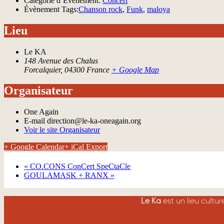
Catégorie d’Évènement:
Concert
Évènement Tags:
Chanson rock
,
Funk
,
maloya
Lieu
Le KA
148 Avenue des Chalus
Forcalquier
,
04300
France
+ Google Map
Organisateur
One Again
E-mail
direction@le-ka-oneagain.org
Voir le site Organisateur
+ Google Calendar
+ iCal Export
«
CO.CONS ConCert SpeCtaCle
GOULAMASK + RANX
»
Le Ka
est un lieu cultu