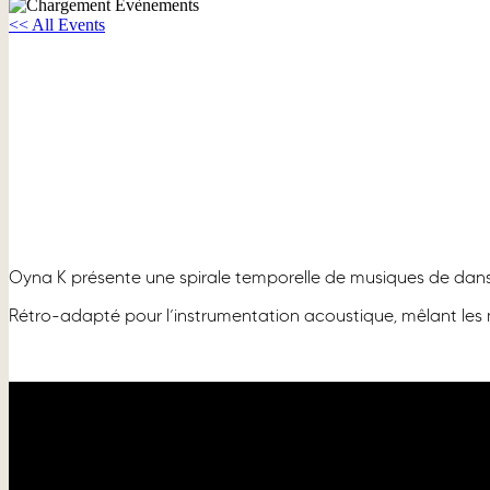
<< All Events
OYNA K
8 juillet, 2025 à 19h00
Oyna K présente une spirale temporelle de musiques de dans
Rétro-adapté pour l’instrumentation acoustique, mêlant le