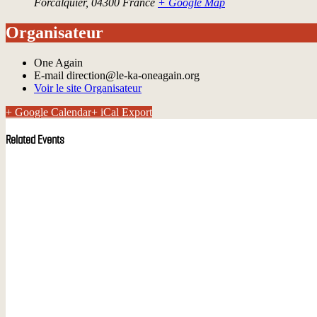
Forcalquier
,
04300
France
+ Google Map
Organisateur
One Again
E-mail
direction@le-ka-oneagain.org
Voir le site Organisateur
+ Google Calendar
+ iCal Export
Related Events
ONDA YA
11 août à 19h00
ALIZARINA
13 août à 19h00