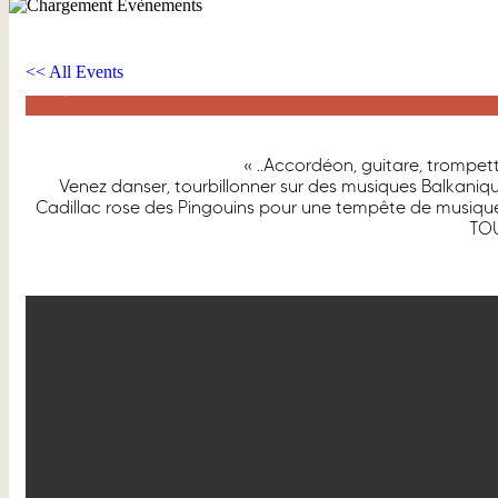
PENGUINS CADILLAC
<< All Events
7 juillet à 19h00
« ..Accordéon, guitare, trompett
Venez danser, tourbillonner sur des musiques Balkaniques
Cadillac rose des Pingouins pour une tempête de musique
TOU