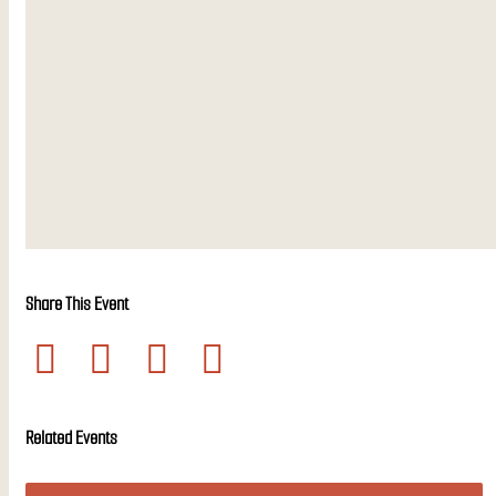
Share This Event
Related Events
LOS MEXITANOS
4 août à 19h00