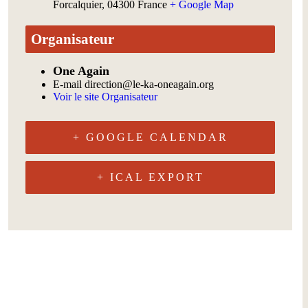
Forcalquier
,
04300
France
+ Google Map
Organisateur
One Again
E-mail
direction@le-ka-oneagain.org
Voir le site Organisateur
+ GOOGLE CALENDAR
+ ICAL EXPORT