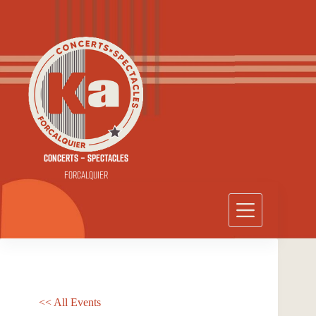
Passer
au
contenu
CONCERTS - SPECTACLES
FORCALQUIER
<< All Events