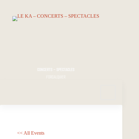
Passer
au
contenu
CONCERTS - SPECTACLES
FORCALQUIER
<< All Events