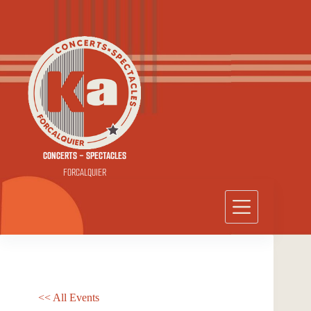
Passer
au
contenu
CONCERTS - SPECTACLES
FORCALQUIER
<< All Events