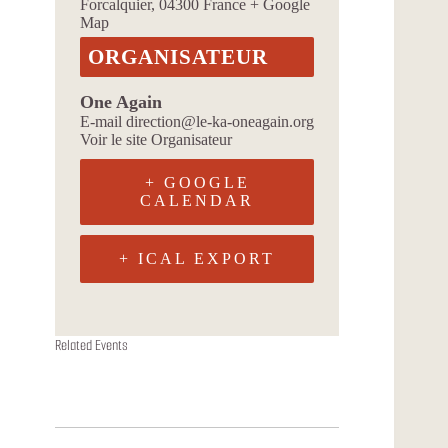
Forcalquier
,
04300
France
+ Google
Map
ORGANISATEUR
One Again
E-mail
direction@le-ka-oneagain.org
Voir le site Organisateur
+ GOOGLE
CALENDAR
+ ICAL EXPORT
ONDA YA
ALIZARINA
FACON JUTU
Related Events
11 août à 19h00
13 août à 19h00
18 août à 19h00