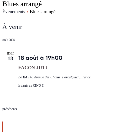
Blues arrangé
Évènements
Blues arrangé
Évènements
À venir
Sélectionnez
une
août 2026
date.
mar
18 août à 19h00
18
FACON JUTU
Le KA
148 Avenue des Chalus, Forcalquier, France
à partir de CINQ €
Évènements
précédents