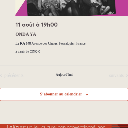
e
n
n
s
t
11 août à 19h00
ONDA YA
Le KA
148 Avenue des Chalus, Forcalquier, France
à partir de CINQ €
Évènements
Aujourd’hui
Évènemen
précédents
suivants
S’abonner au calendrier
Le Ka
est un lieu culturel non conventionné, non