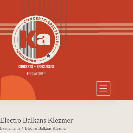
Passer
au
contenu
CONCERTS - SPECTACLES
FORCALQUIER
Electro Balkans Klezmer
Évènements
Electro Balkans Klezmer