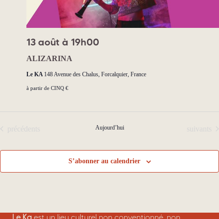
e
n
n
s
t
13 août à 19h00
ALIZARINA
Le KA
148 Avenue des Chalus, Forcalquier, France
à partir de CINQ €
Évènements
Aujourd’hui
Évènemen
précédents
suivants
S’abonner au calendrier
Le Ka
est un lieu culturel non conventionné, non