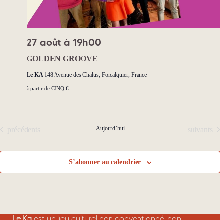
e
n
n
s
t
27 août à 19h00
GOLDEN GROOVE
Le KA
148 Avenue des Chalus, Forcalquier, France
à partir de CINQ €
Évènements
Aujourd’hui
Évènemen
précédents
suivants
S’abonner au calendrier
Le Ka
est un lieu culturel non conventionné, non