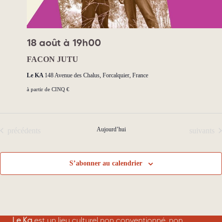
e
n
n
s
t
18 août à 19h00
FACON JUTU
Le KA
148 Avenue des Chalus, Forcalquier, France
à partir de CINQ €
Évènements
Aujourd’hui
Évènemen
précédents
suivants
S’abonner au calendrier
Le Ka
est un lieu culturel non conventionné, non