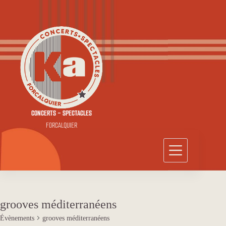
Passer
au
contenu
CONCERTS - SPECTACLES
FORCALQUIER
grooves méditerranéens
Évènements
grooves méditerranéens