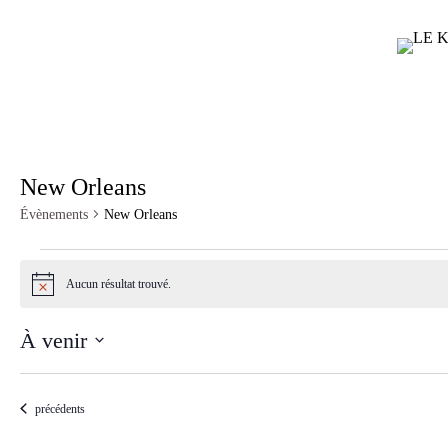
Passer
au
contenu
New Orleans
Évènements
New Orleans
Évènements
Aucun résultat trouvé.
N
o
t
À venir
i
c
S
e
é
l
Évènements
précédents
e
c