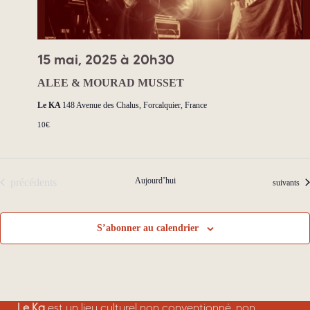
e
n
n
s
t
15 mai, 2025 à 20h30
ALEE & MOURAD MUSSET
Le KA
148 Avenue des Chalus, Forcalquier, France
10€
Évènements
Aujourd’hui
précédents
Évènement
suivants
S’abonner au calendrier
Le Ka
est un lieu culturel non conventionné, non