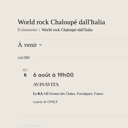
World rock Chaloupé dall'Italia
Évènements
World rock Chaloupé dall'Italia
Évènements
À venir
Sélectionnez
une
août 2026
date.
JEU
6 août à 19h00
6
AVINAVITA
Le KA
148 Avenue des Chalus, Forcalquier, France
à partir de CINQ €
Évènements
précédents