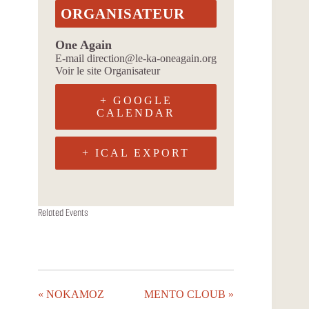
ORGANISATEUR
One Again
E-mail
direction@le-ka-oneagain.org
Voir le site Organisateur
+ GOOGLE
CALENDAR
+ ICAL EXPORT
ONDA YA
ALIZARINA
FACON JUTU
Related Events
11 août à 19h00
13 août à 19h00
18 août à 19h00
«
NOKAMOZ
MENTO CLOUB
»