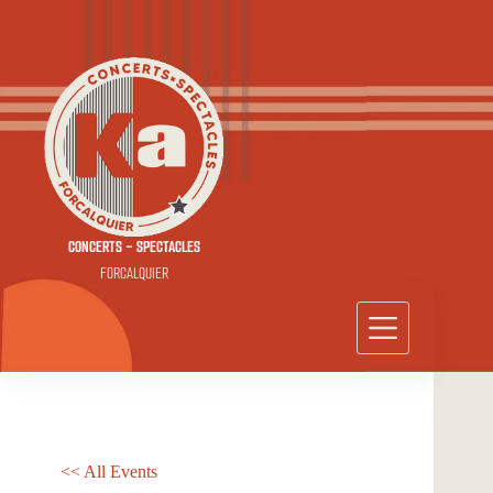
Passer
au
contenu
CONCERTS - SPECTACLES
FORCALQUIER
<< All Events