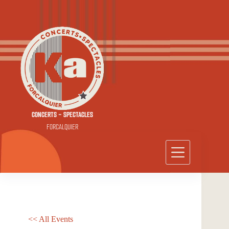
Passer
au
contenu
CONCERTS - SPECTACLES
FORCALQUIER
<< All Events