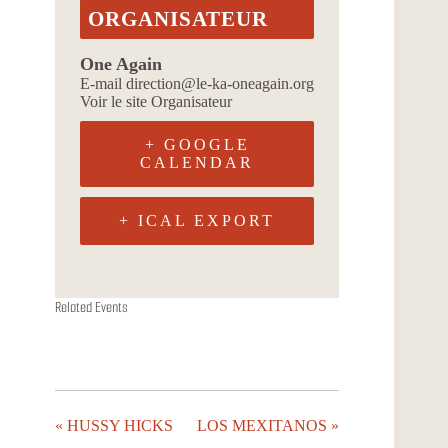
ORGANISATEUR
One Again
E-mail
direction@le-ka-oneagain.org
Voir le site Organisateur
+ GOOGLE
CALENDAR
+ ICAL EXPORT
ONDA YA
ALIZARINA
FACON JUTU
Related Events
11 août à 19h00
13 août à 19h00
18 août à 19h00
«
HUSSY HICKS
LOS MEXITANOS
»