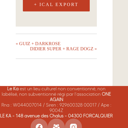
+ ICAL EXPORT
«
GUIZ + DARKROSE
DIDIER SUPER + RAGE DOGZ
»
Le Ka
est un lieu culturel non conventionné, non
labélisé, non subventionné régi par l’association
ONE
AGAIN
Rna : W044007014 / Siren : 929600328 00017 / Ape :
9004Z
LE KA - 148 avenue des Chalus - 04300 FORCALQUIER