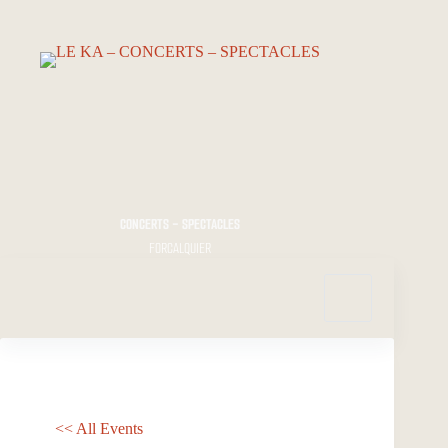
Passer
au
contenu
CONCERTS - SPECTACLES
FORCALQUIER
<< All Events