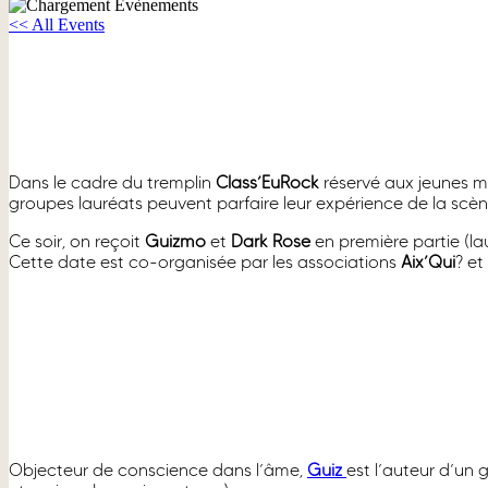
<< All Events
GUIZ + DARKROSE
26 septembre, 2025 à 20h00
Dans le cadre du tremplin
Class’EuRock
réservé aux jeunes m
groupes lauréats peuvent parfaire leur expérience de la scèn
Ce soir, on reçoit
Guizmo
et
Dark Rose
en première partie (la
Cette date est co-organisée par les associations
Aix’Qui
? et
Objecteur de conscience dans l’âme,
Guiz
est l’auteur d’u