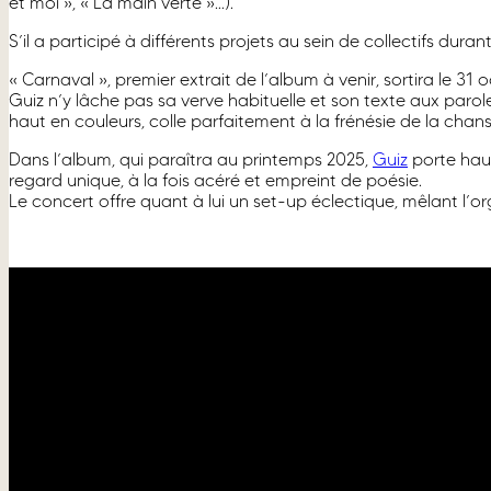
et moi », « La main verte »…).
S’il a participé à différents projets au sein de collectifs dura
« Carnaval », premier extrait de l’album à venir, sortira le 3
Guiz n’y lâche pas sa verve habituelle et son texte aux parol
haut en couleurs, colle parfaitement à la frénésie de la chan
Dans l’album, qui paraîtra au printemps 2025,
Guiz
porte haut
regard unique, à la fois acéré et empreint de poésie.
Le concert offre quant à lui un set-up éclectique, mêlant l’or