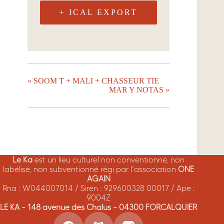
+ ICAL EXPORT
«
SOOM T + MALI + CHASSEUR TIE
MAR Y NOTAS
»
Le Ka
est un lieu culturel non conventionné, non
labélisé, non subventionné régi par l’association
ONE
AGAIN
Rna : W044007014 / Siren : 929600328 00017 / Ape :
9004Z
LE KA - 148 avenue des Chalus - 04300 FORCALQUIER