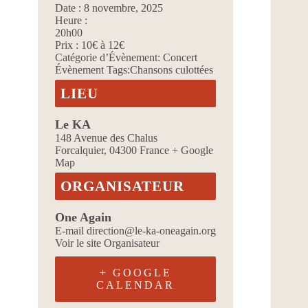
Date :
8 novembre, 2025
Heure :
20h00
Prix :
10€ à 12€
Catégorie d’Évènement:
Concert
Évènement Tags:
Chansons culottées
LIEU
Le KA
148 Avenue des Chalus
Forcalquier
,
04300
France
+ Google
Map
ORGANISATEUR
One Again
E-mail
direction@le-ka-oneagain.org
Voir le site Organisateur
+ GOOGLE
CALENDAR