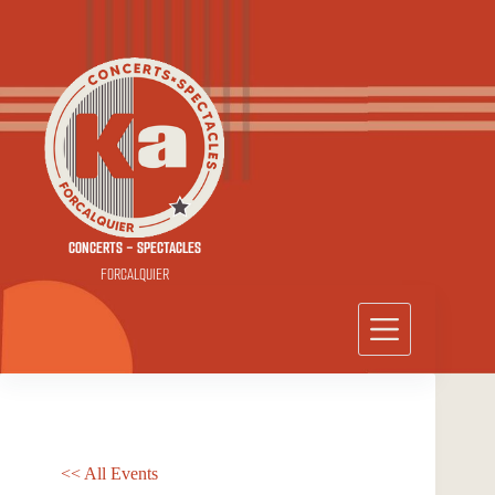
Passer
au
contenu
CONCERTS - SPECTACLES
FORCALQUIER
<< All Events