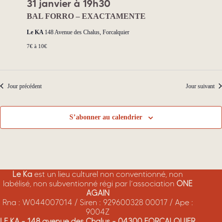
31 janvier à 19h30
BAL FORRO – EXACTAMENTE
Le KA
148 Avenue des Chalus, Forcalquier
7€ à 10€
Jour précédent
Jour suivant
S’abonner au calendrier
Le Ka
est un lieu culturel non conventionné, non
labélisé, non subventionné régi par l’association
ONE
AGAIN
Rna : W044007014 / Siren : 929600328 00017 / Ape :
9004Z
LE KA - 148 avenue des Chalus - 04300 FORCALQUIER