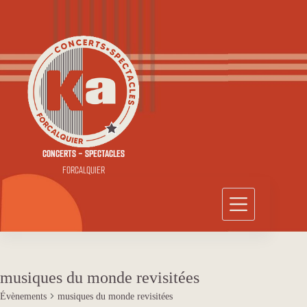
Passer
au
contenu
CONCERTS - SPECTACLES
FORCALQUIER
musiques du monde revisitées
Évènements
musiques du monde revisitées