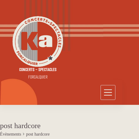
Passer
au
contenu
CONCERTS - SPECTACLES
FORCALQUIER
post hardcore
Évènements
post hardcore