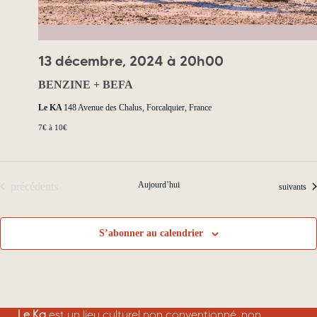
e
n
n
s
t
13 décembre, 2024 à 20h00
BENZINE + BEFA
Le KA
148 Avenue des Chalus, Forcalquier, France
7€ à 10€
Évènements
Aujourd’hui
précédents
Évènement
suivants
S’abonner au calendrier
Le Ka
est un lieu culturel non conventionné, non