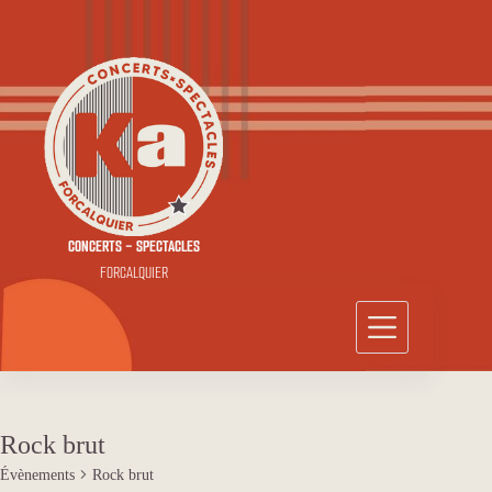
Passer
au
contenu
CONCERTS - SPECTACLES
FORCALQUIER
Rock brut
Évènements
Rock brut