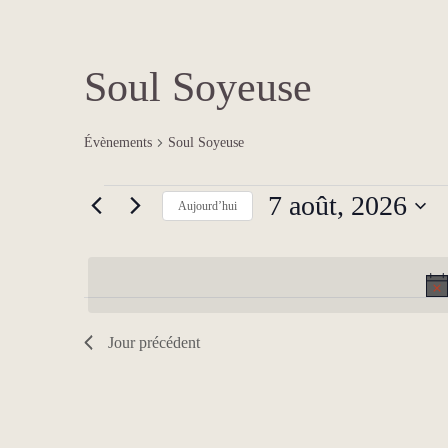
Soul Soyeuse
Évènements
Soul Soyeuse
Évènements
7 août, 2026
Aujourd’hui
for
7
S
août,
é
2026
l
e
c
t
i
Jour précédent
o
n
n
e
z
u