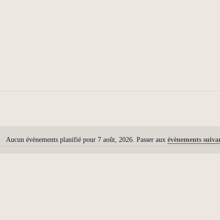
Aucun évènements planifié pour 7 août, 2026. Passer aux
évènements suiva
N
o
t
i
c
e