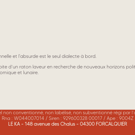
lle et l'absurde est le seul dialecte à bord.
bite d’un raton laveur en recherche de nouveaux horizons poli
tomique et lunaire.
rel non conventionné, non labélisé, non subventionné régi par l
Rna : W044007014 / Siren : 929600328 00017 / Ape : 9004Z
LE KA - 148 avenue des Chalus - 04300 FORCALQUIER