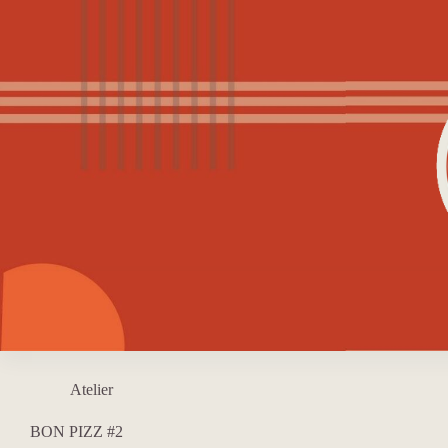
Passer
au
contenu
Atelier
BON PIZZ #2