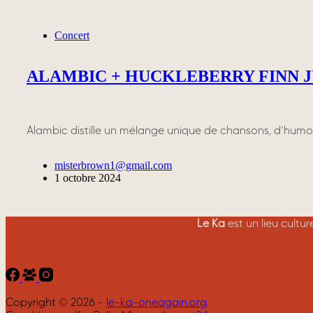
Concert
ALAMBIC + HUCKLEBERRY FINN 
Alambic distille un mélange unique de chansons, d’humour 
misterbrown1@gmail.com
1 octobre 2024
Le Ka
est un lieu cultu
Copyright © 2026 -
le-ka-oneagain.org
.