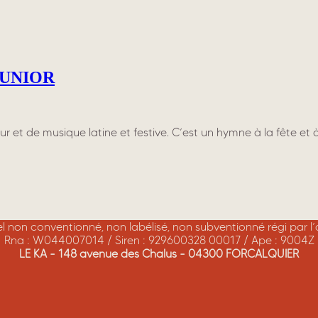
JUNIOR
et de musique latine et festive. C’est un hymne à la fête et à
rel non conventionné, non labélisé, non subventionné régi par l
Rna : W044007014 / Siren : 929600328 00017 / Ape : 9004Z
LE KA - 148 avenue des Chalus - 04300 FORCALQUIER