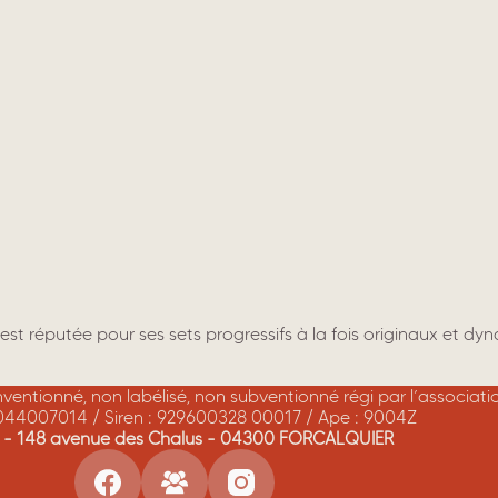
est réputée pour ses sets progressifs à la fois originaux et dyn
onventionné, non labélisé, non subventionné régi par l’associat
044007014 / Siren : 929600328 00017 / Ape : 9004Z
A - 148 avenue des Chalus - 04300 FORCALQUIER