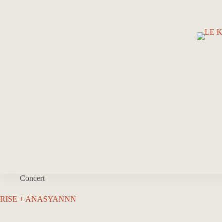
Passer
au
contenu
Concert
RISE + ANASYANNN