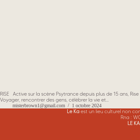
RISE Active sur la scène Psytrance depuis plus de 15 ans, Rise 
Voyager, rencontrer des gens, célébrer la vie et…
misterbrown1@gmail.com
1 octobre 2024
Le Ka
est un lieu culturel non c
Rna : W
LE K