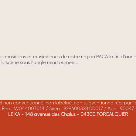
nes musiciens et musiciennes de notre région PACA la fin d’a
la scène sous l’angle mini tournée.…
rel non conventionné, non labélisé, non subventionné régi par l
Rna : W044007014 / Siren : 929600328 00017 / Ape : 9004Z
LE KA - 148 avenue des Chalus - 04300 FORCALQUIER