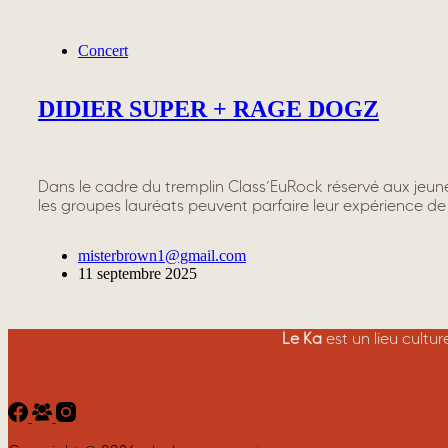
Concert
DIDIER SUPER + RAGE DOGZ
Dans le cadre du tremplin Class’EuRock réservé aux jeu
les groupes lauréats peuvent parfaire leur expérience de 
misterbrown1@gmail.com
11 septembre 2025
Le Ka
est un lieu cultu