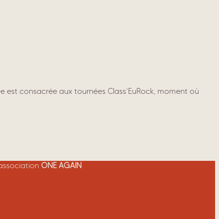
nnée est consacrée aux tournées Class’EuRock, moment où
’association
ONE AGAIN