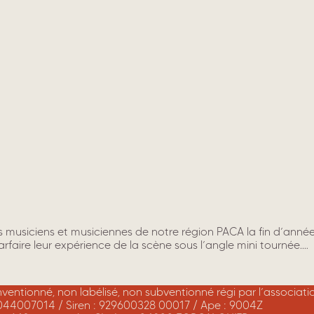
s musiciens et musiciennes de notre région PACA la fin d’ann
aire leur expérience de la scène sous l’angle mini tournée.…
onventionné, non labélisé, non subventionné régi par l’associat
044007014 / Siren : 929600328 00017 / Ape : 9004Z