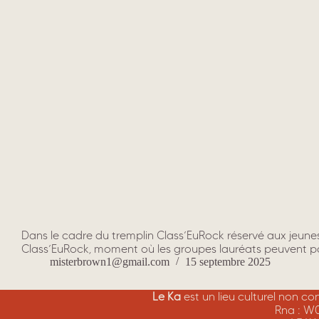
Dans le cadre du tremplin Class’EuRock réservé aux jeune
Class’EuRock, moment où les groupes lauréats peuvent parf
misterbrown1@gmail.com
15 septembre 2025
Le Ka
est un lieu culturel non c
Rna : W