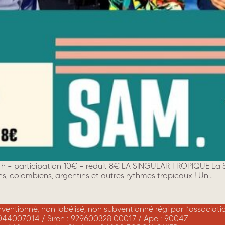
21h – participation 10€ – réduit 8€ LA SINGULAR TROPIQUE La 
ns, colombiens, argentins et autres rythmes tropicaux ! Un…
onventionné, non labélisé, non subventionné régi par l’associat
044007014 / Siren : 929600328 00017 / Ape : 9004Z