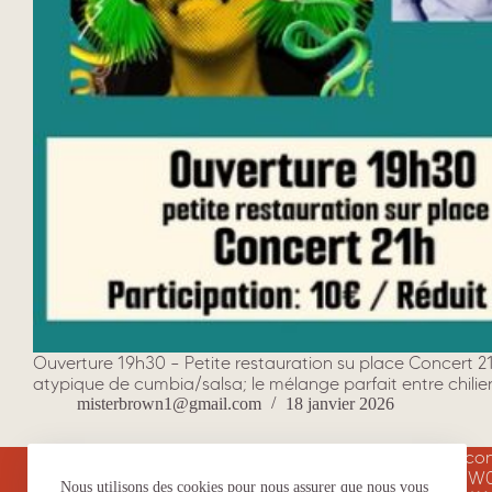
Ouverture 19h30 – Petite restauration su place Concert 
atypique de cumbia/salsa; le mélange parfait entre chilie
misterbrown1@gmail.com
18 janvier 2026
Le Ka
est un lieu culturel non c
Rna : W
Nous utilisons des cookies pour nous assurer que nous vous