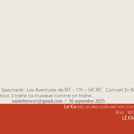
Spectacle : Les Aventures de RIT – 17h – 5€ RIT : Concert En B
tout, il traîne sa musique comme on traîne…
misterbrown1@gmail.com
16 septembre 2025
Le Ka
est un lieu culturel non c
Rna : W
LE K