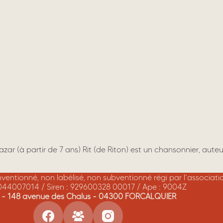
azar (à partir de 7 ans) Rit (de Riton) est un chansonnier, aut
onventionné, non labélisé, non subventionné régi par l’associat
044007014 / Siren : 929600328 00017 / Ape : 9004Z
A - 148 avenue des Chalus - 04300 FORCALQUIER