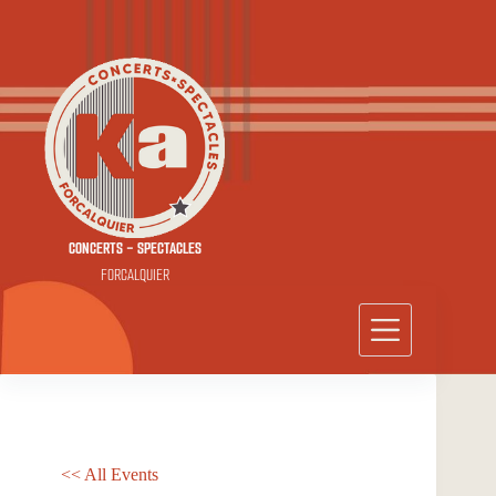
Passer
au
contenu
CONCERTS - SPECTACLES
FORCALQUIER
<< All Events