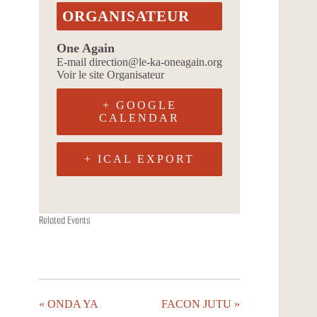
ORGANISATEUR
One Again
E-mail
direction@le-ka-oneagain.org
Voir le site Organisateur
+ GOOGLE
CALENDAR
+ ICAL EXPORT
ONDA YA
FACON JUTU
LES STEADIES
Related Events
11 août à 19h00
18 août à 19h00
20 août à 19h00
«
ONDA YA
FACON JUTU
»