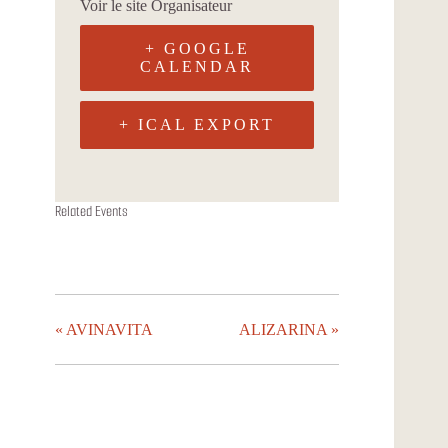
Voir le site Organisateur
+ GOOGLE
CALENDAR
+ ICAL EXPORT
ALIZARINA
FACON JUTU
LES STEADIES
Related Events
13 août à 19h00
18 août à 19h00
20 août à 19h00
«
AVINAVITA
ALIZARINA
»