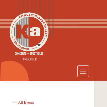
Passer
au
contenu
CONCERTS - SPECTACLES
FORCALQUIER
<< All Events