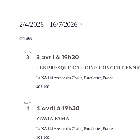
Évènements
2/4/2026
 - 
16/7/2026
Sélectionnez
une
avril 2026
date.
VEN
3 avril à 19h30
3
LES PRESQUE CA – CINE CONCERT ENN
Le KA
148 Avenue des Chalus, Forcalquier, France
8€ à 10€
SAM
4 avril à 19h30
4
ZAWIA FAMA
Le KA
148 Avenue des Chalus, Forcalquier, France
8€ à 10€