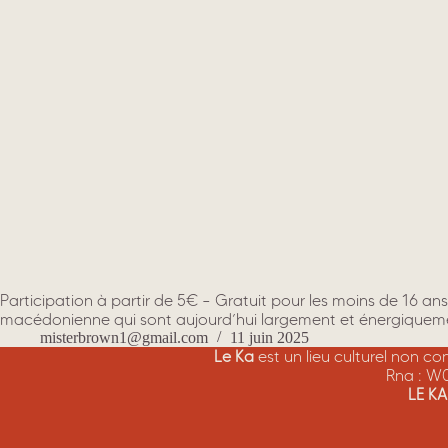
Participation à partir de 5€ – Gratuit pour les moins de 16 
macédonienne qui sont aujourd’hui largement et énergiqueme
misterbrown1@gmail.com
11 juin 2025
Le Ka
est un lieu culturel non c
Rna : W
LE K