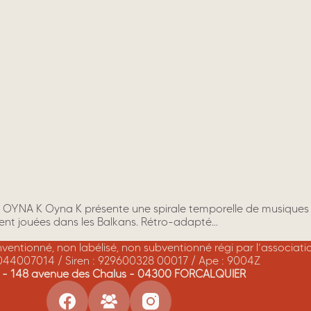
ans OYNA K Oyna K présente une spirale temporelle de musiques
nt jouées dans les Balkans. Rétro-adapté…
onventionné, non labélisé, non subventionné régi par l’associat
044007014 / Siren : 929600328 00017 / Ape : 9004Z
A - 148 avenue des Chalus - 04300 FORCALQUIER