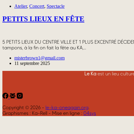
Atelier
,
Concert
,
Spectacle
PETITS LIEUX EN FÊTE
5 PETITS LIEUX DU CENTRE VILLE ET 1 PLUS EXCENTRÉ DÉCIDEN
tampons, à la fin on fait la fête au KA,…
misterbrown1@gmail.com
11 septembre 2025
Le Ka
est un lieu cultu
Copyright © 2026 -
le-ka-oneagain.org
.
Graphismes : Ka-Rell - Mise en ligne :
04sys