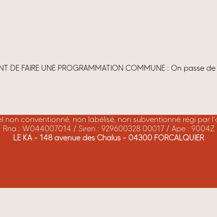
T DE FAIRE UNE PROGRAMMATION COMMUNE : On passe de lieux e
rel non conventionné, non labélisé, non subventionné régi par l
Rna : W044007014 / Siren : 929600328 00017 / Ape : 9004Z
LE KA - 148 avenue des Chalus - 04300 FORCALQUIER